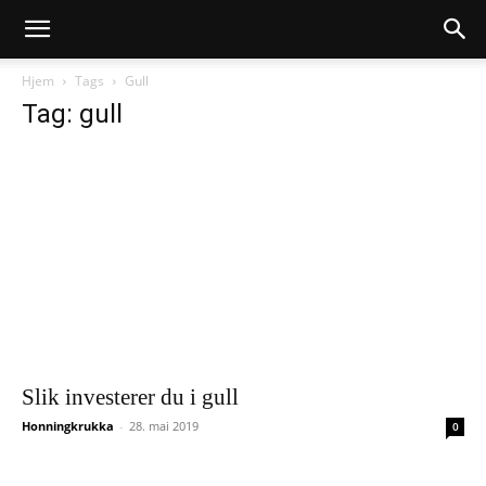
Hjem
Tags
Gull
Tag: gull
Slik investerer du i gull
Honningkrukka
-
28. mai 2019
0