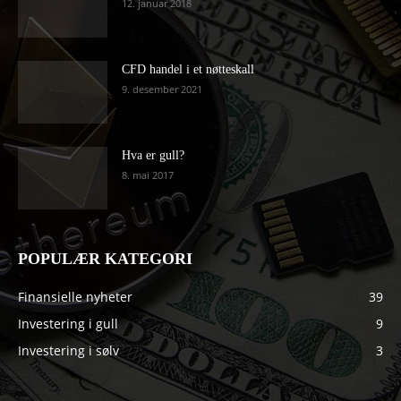
12. januar 2018
CFD handel i et nøtteskall
9. desember 2021
Hva er gull?
8. mai 2017
POPULÆR KATEGORI
Finansielle nyheter
39
Investering i gull
9
Investering i sølv
3