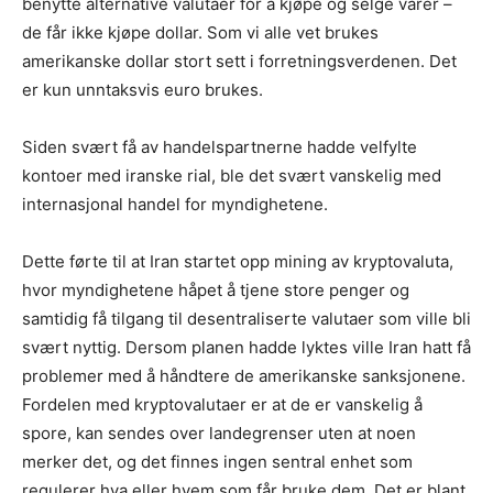
benytte alternative valutaer for å kjøpe og selge varer –
de får ikke kjøpe dollar. Som vi alle vet brukes
amerikanske dollar stort sett i forretningsverdenen. Det
er kun unntaksvis euro brukes.
Siden svært få av handelspartnerne hadde velfylte
kontoer med iranske rial, ble det svært vanskelig med
internasjonal handel for myndighetene.
Dette førte til at Iran startet opp mining av kryptovaluta,
hvor myndighetene håpet å tjene store penger og
samtidig få tilgang til desentraliserte valutaer som ville bli
svært nyttig. Dersom planen hadde lyktes ville Iran hatt få
problemer med å håndtere de amerikanske sanksjonene.
Fordelen med kryptovalutaer er at de er vanskelig å
spore, kan sendes over landegrenser uten at noen
merker det, og det finnes ingen sentral enhet som
regulerer hva eller hvem som får bruke dem. Det er blant