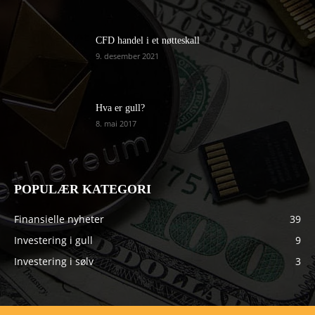
CFD handel i et nøtteskall
9. desember 2021
Hva er gull?
8. mai 2017
POPULÆR KATEGORI
Finansielle nyheter
39
Investering i gull
9
Investering i sølv
3