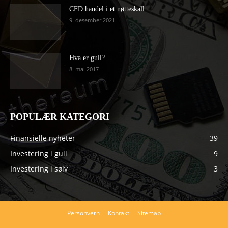
CFD handel i et nøtteskall
9. desember 2021
Hva er gull?
8. mai 2017
POPULÆR KATEGORI
Finansielle nyheter
39
Investering i gull
9
Investering i sølv
3
Personvern
Kontakt
Sitemap