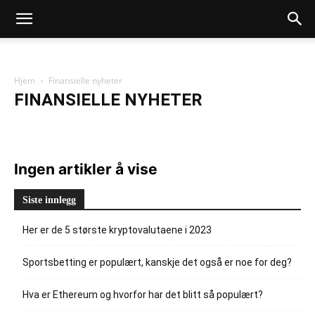
Hjem
Finansielle nyheter
FINANSIELLE NYHETER
Finansielle nyheter
Investering i gull
Investering i sølv
Ingen artikler å vise
Siste innlegg
Her er de 5 største kryptovalutaene i 2023
Sportsbetting er populært, kanskje det også er noe for deg?
Hva er Ethereum og hvorfor har det blitt så populært?